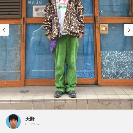
天野
H：178cm