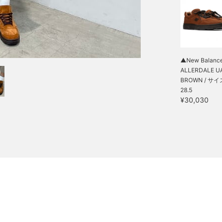
▲New Balance
ALLERDALE UA
BROWN / サイ
28.5
¥30,030