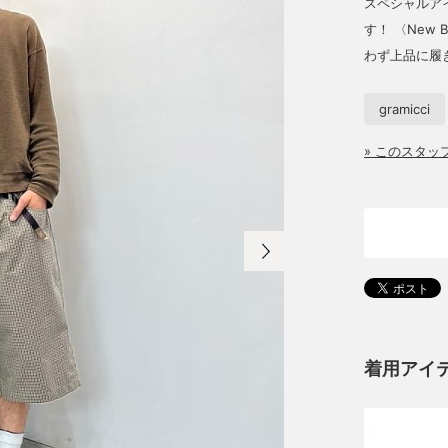
スペシャルア
す！ 〈New
わず上品に履
gramicci
» このスタ
着用アイ