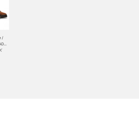
 /
D...
ズ