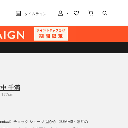
タイムライン
中 千満
177cm
amicci〉チェック ショーツ 型から〈BEAMS〉別注の