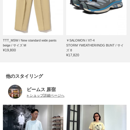
TTT_MSW / New standard wide pants
￥SALOMON / XT-4
beige / サイズ M
STORM YWEATHER/INDG BUNT / サイ
¥19,800
ズ 8
¥17,820
他のスタイリング
ビームス 原宿
» ショップ詳細ページへ