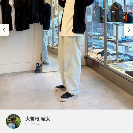
大曾根 崚太
H：173cm