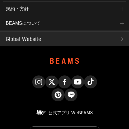
規約・方針
BEAMSについて
Global Website
Instagram
X
Facebook
YouTube
TikTok
Pinterest
LINE
公式アプリ
WeBEAMS