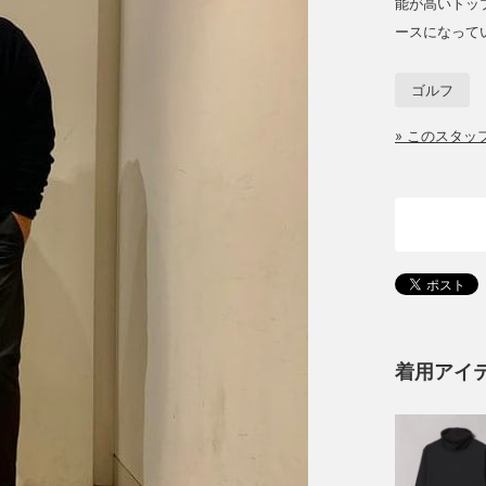
能が高いトッ
ースになって
ゴルフ
» このスタ
着用アイ