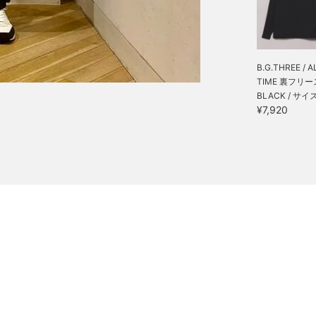
B.G.THREE / A
TIME 裏フリース
BLACK / サイズ
¥7,920