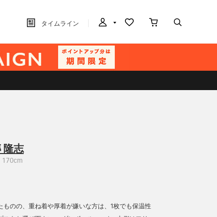
タイムライン
 隆志
170cm
たものの、重ね着や厚着が嫌いな方は、1枚でも保温性