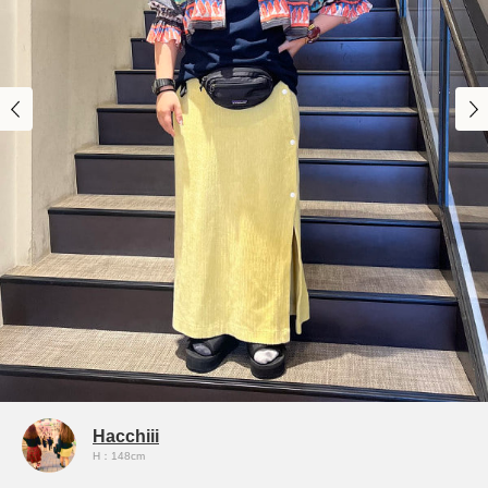
Hacchiii
H：148cm