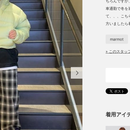
ちろんですが
車通勤で冬を
て、、、こち
方いましたら
marmot
» このスタ
着用アイ