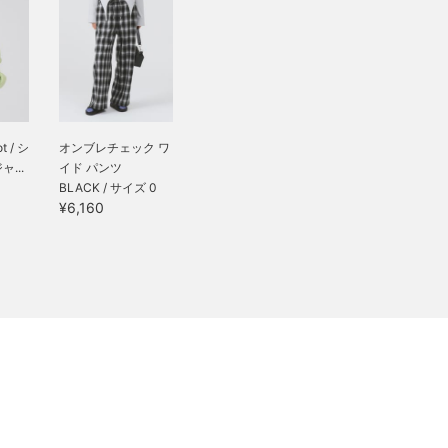
 / シ
オンブレチェック ワ
...
イド パンツ
S
BLACK / サイズ 0
¥6,160