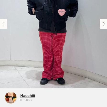
Hacchiii
H：148cm