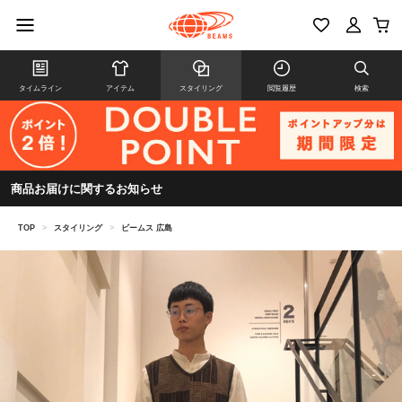
タイムライン
アイテム
スタイリング
閲覧履歴
検索
商品お届けに関するお知らせ
TOP
>
スタイリング
>
ビームス 広島