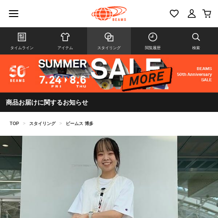
タイムライン
アイテム
スタイリング
閲覧履歴
検索
商品お届けに関するお知らせ
TOP
>
スタイリング
>
ビームス 博多