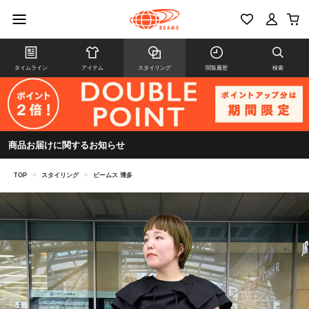
タイムライン
アイテム
スタイリング
閲覧履歴
検索
商品お届けに関するお知らせ
TOP
>
スタイリング
>
ビームス 博多