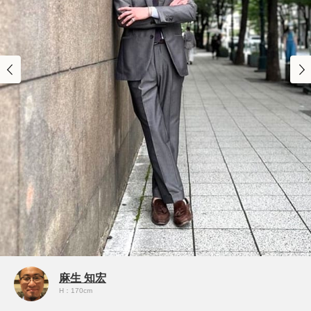
麻生 知宏
H：170cm