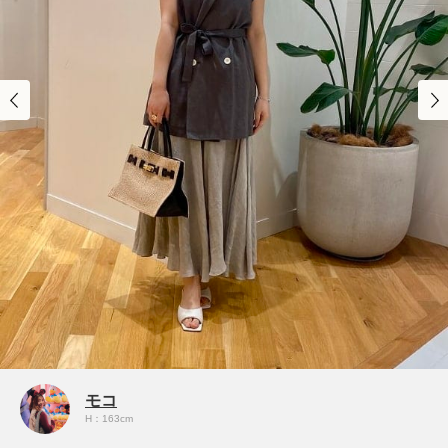
モコ
H：163cm