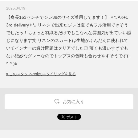
2025.04.19
【身長163センチでジレ38のサイズ着用してます！】 ✧*｡AK+1
3rd delivery✧*｡ リネンで出来たジレは夏でもフル活用できそう
でしたっ！ちょっと羽織るだけでもこなれな雰囲気が出ていい感
じになります笑 リネンのスカートは生地がふんだんに使われて
いてインナーの透け問題はクリアでした◎ 薄くも濃いすぎでも
ない絶妙なグレーなのでトップスの色味も合わせやすそうです(
^-^ )b
» このスタッフの他のスタイリングを見る
お気に入り