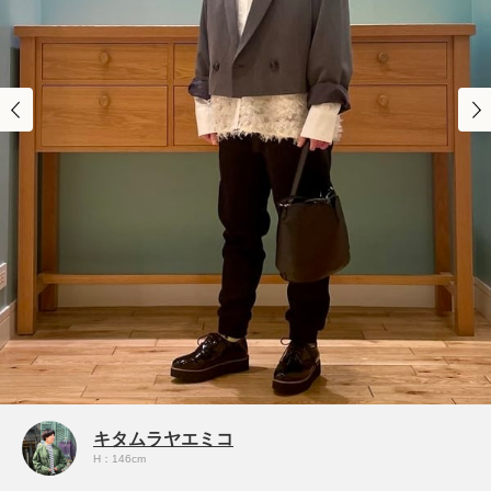
キタムラヤエミコ
H：146cm