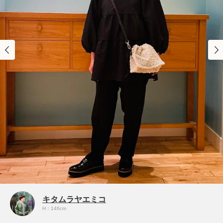
キタムラヤエミコ
H：146cm