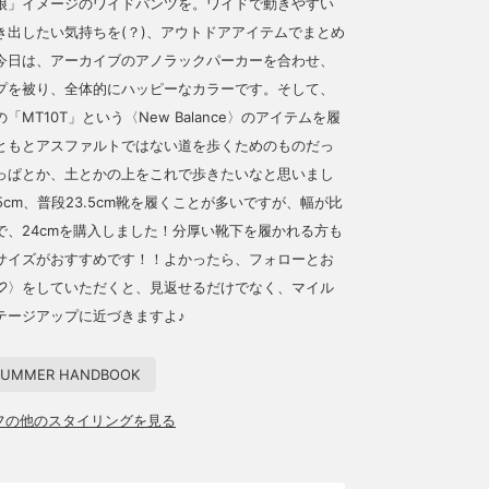
娘」イメージのワイドパンツを。ワイドで動きやすい
き出したい気持ちを(？)、アウトドアアイテムでまとめ
今日は、アーカイブのアノラックパーカーを合わせ、
プを被り、全体的にハッピーなカラーです。そして、
「MT10T」という〈New Balance〉のアイテムを履
ともとアスファルトではない道を歩くためのものだっ
っぱとか、土とかの上をこれで歩きたいなと思いまし
.5cm、普段23.5cm靴を履くことが多いですが、幅が比
で、24cmを購入しました！分厚い靴下を履かれる方も
サイズがおすすめです！！よかったら、フォローとお
♡〉をしていただくと、見返せるだけでなく、マイル
テージアップに近づきますよ♪
 SUMMER HANDBOOK
ッフの他のスタイリングを見る