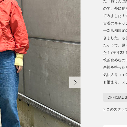
た「おてんば
ので、外に動
てみました！
古着のキャッ
一部店舗限定の
きました。も
たそうで、原
た！♪実寸22
較的狭めなの
余裕を持った
気に入り〈＋
も溜まり、ス
OFFICIAL
» このスタ