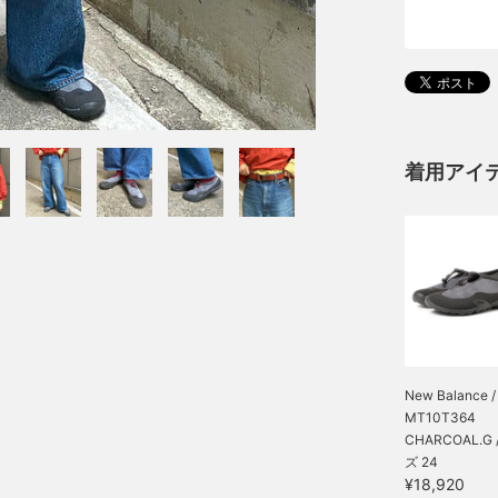
着用アイ
New Balance /
MT10T364
CHARCOAL.G 
ズ 24
¥18,920