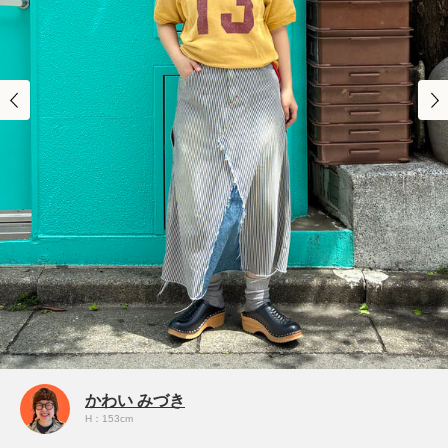
かわい みづき
H：153cm