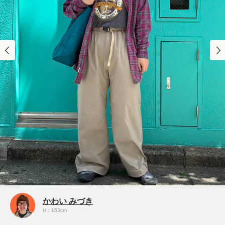
かわい みづき
H：153cm