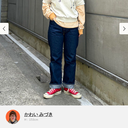
かわい みづき
H：153cm