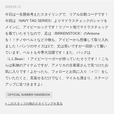
2026.05.12
今日は一生懸命考えたスタイリングで、リアル出勤コーデです！
今回は〈NAVY TAG SERIES〉よりマドラスチェックのシャツを
メインに、アイビールックです！リゾート地でマドラスチェック
を着ていたそうなので、足は〈BIRKENSTOCK〉のArisona
を！！チノやベルトなど小物も、アイビーから想像して取り入れ
ました！パンツのサイズは1で、丈は長いですが一回折って履い
ています。ベルトも今季大活躍です！また、バッグは
〈L.L.Bean〉！アイビーリーガーが持っていたそうです！！こち
らは私物のアイテムですが、アメリカの古着屋さんで見つけたお
気に入りです！よかったら、フォローとお気に入り〈＋♡〉をし
ていただくと、見返せるだけでなく、マイルも溜まり、ステージ
アップに近づきますよ♪
OFFICIAL SUMMER HANDBOOK
» このスタッフの他のスタイリングを見る