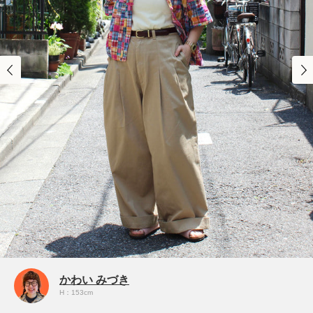
かわい みづき
H：153cm