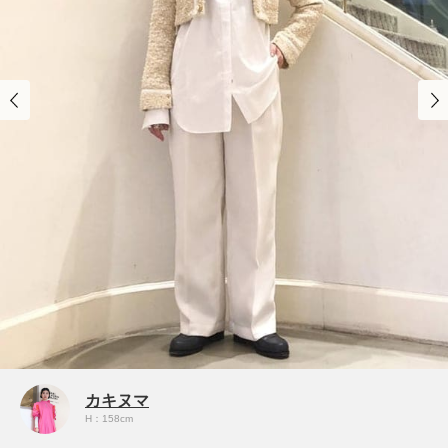
カキヌマ
H：158cm