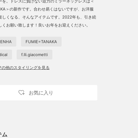
ーを。ドレスに負けない迫力のミラーネックレスは＜
ANAKA＞の新作です。合わせ易くはないですが、お洋服
楽しくなる、そんなアイテムです。2022年も、引き続
しくお願い致します！良いお年をお迎えください。
RENHA
FUMIE=TANAKA
ical
f.lli.giacometti
ッフの他のスタイリングを見る
お気に入り
テム