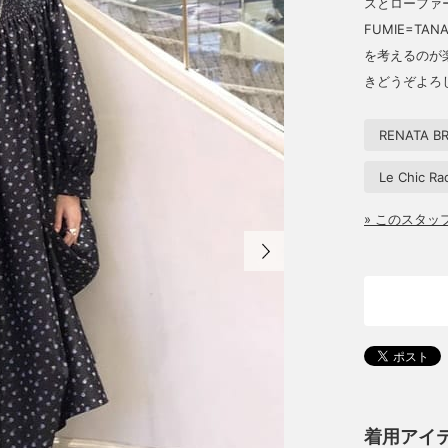
スとローファ
FUMIE=T
を考えるのが
きどうぞよろ
RENATA B
Le Chic Rad
» このスタ
着用アイ