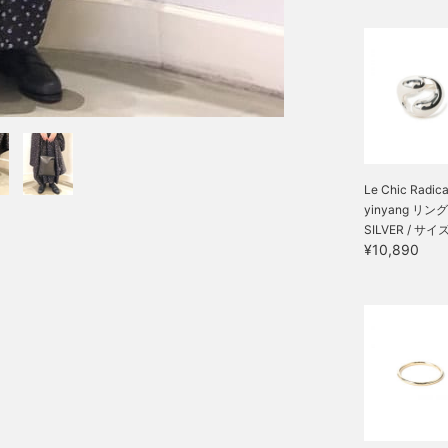
Le Chic Radical
yinyang リング
SILVER / サイズ
¥10,890