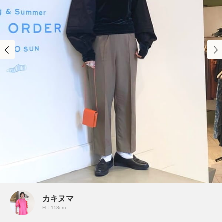
カキヌマ
H：158cm