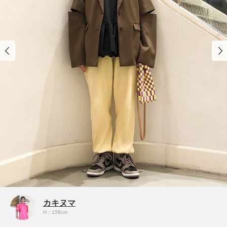
カキヌマ
H：158cm