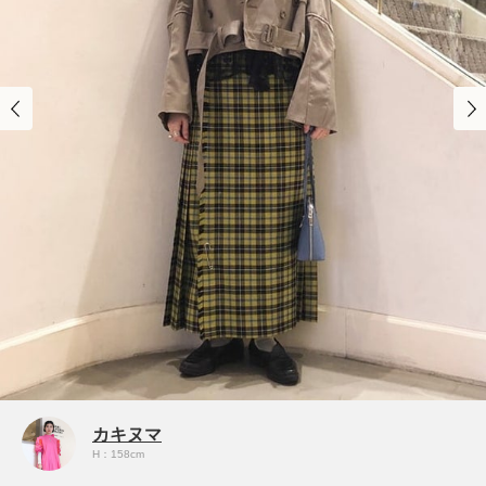
カキヌマ
H：158cm