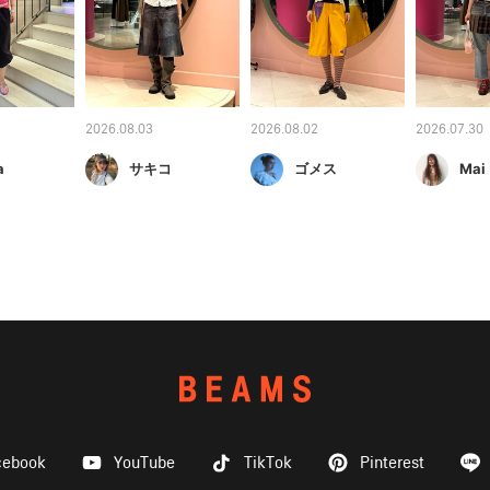
2026.08.03
2026.08.02
2026.07.30
a
サキコ
ゴメス
Mai
cebook
YouTube
TikTok
Pinterest