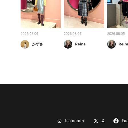
2026.08.06
2026.08.06
2026.08.05
かずさ
Reina
Rein
Instagram
X
Fa