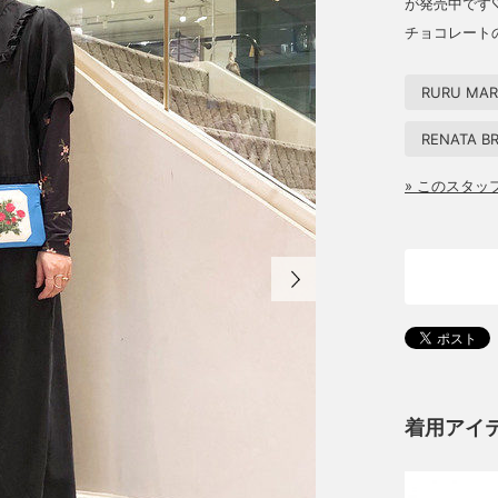
が発売中です
チョコレート
RURU MAR
RENATA B
» このスタ
着用アイ