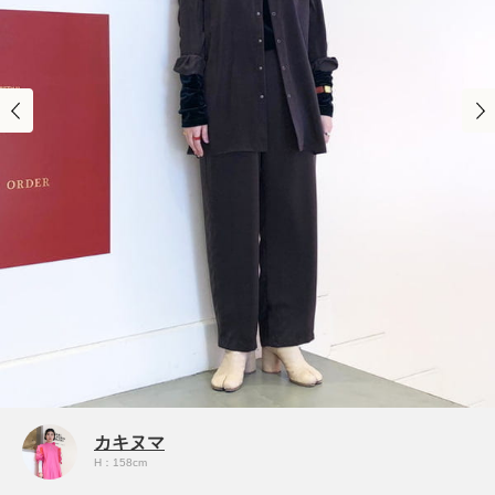
カキヌマ
H：158cm