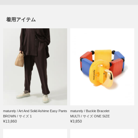
着用アイテム
maturely / Art And Solid Ashime Easy Pants
maturely / Buckle Bracelet
BROWN / サイズ 1
MULTI / サイズ ONE SIZE
¥13,860
¥3,850