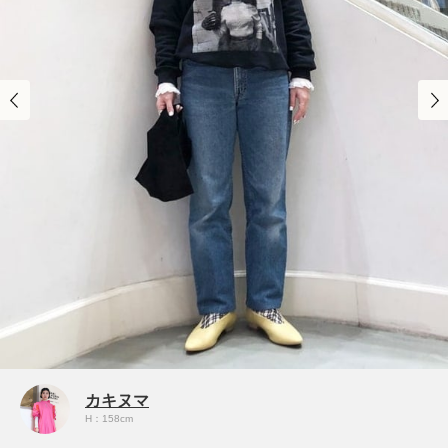
カキヌマ
H：158cm