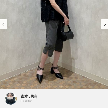
森本 理絵
H：153cm