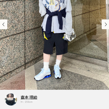
森本 理絵
H：153cm