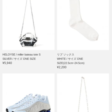
HELOYSE / miller bateau tote S
リブ ソックス
SILVER / サイズ ONE SIZE
WHITE / サイズ ONE
¥5,940
SIZE(22.5cm~24.5cm)
¥2,200