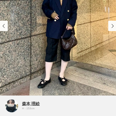
森本 理絵
H：153cm