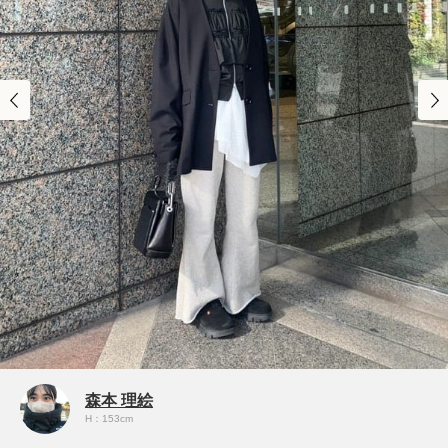
森本 理絵
H：153cm