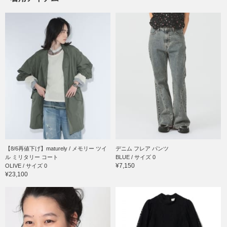
【8/6再値下げ】maturely / メモリー ツイ
デニム フレア パンツ
ル ミリタリー コート
BLUE / サイズ 0
¥7,150
OLIVE / サイズ 0
¥23,100