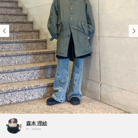
森本 理絵
H：153cm