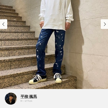
平柳 楓馬
H：177cm