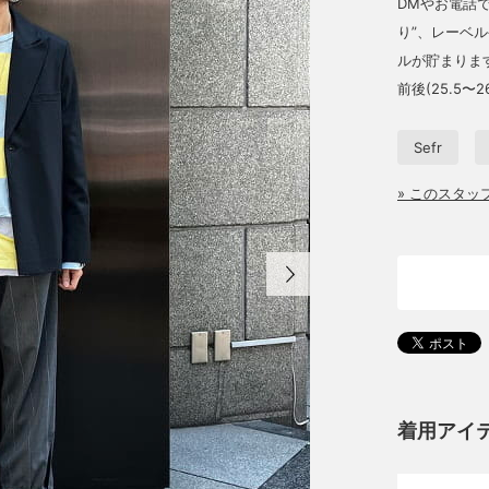
DMやお電話で
り”、レーベル
ルが貯まりますよ
前後(25.5〜2
Sefr
» このスタ
着用アイ