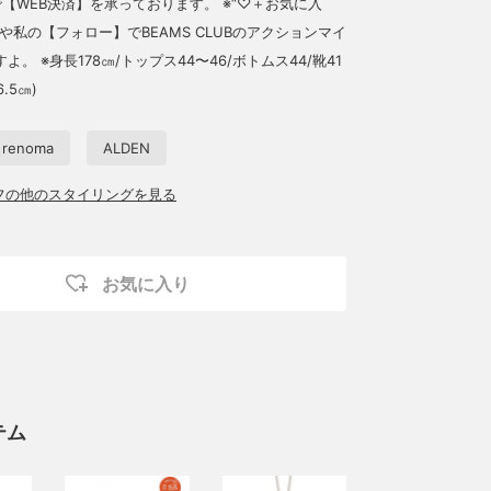
【WEB決済】を承っております。 ※“♡＋お気に入
や私の【フォロー】でBEAMS CLUBのアクションマイ
。 ※身長178㎝/トップス44〜46/ボトムス44/靴41
6.5㎝)
renoma
ALDEN
ッフの他のスタイリングを見る
お気に入り
テム