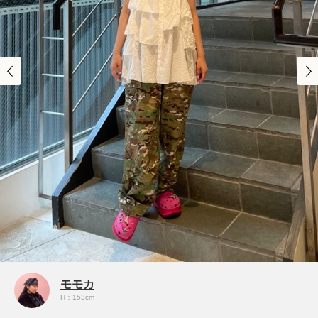
モモカ
H：153cm