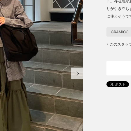
ト。存在感が
りが引き立ち
に使えそうで
GRAMICCI
» このスタ