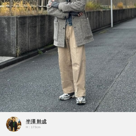
半澤 幹成
H：173cm