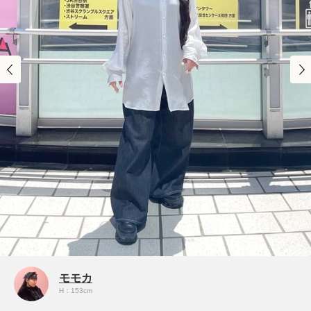
モモカ
H：153cm