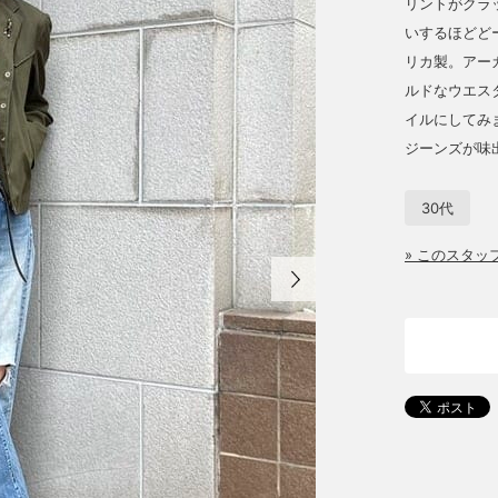
リントがクラ
いするほどど
リカ製。アー
ルドなウエス
イルにしてみ
ジーンズが味
30代
» このスタ