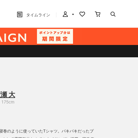
タイムライン
瀬 大
175cm
い寝巻のように使っていたTシャツ。パキパキだったプ