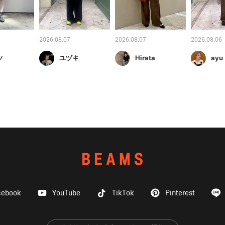
2026.08.07
2026.08.07
2026.08.06
ツ
ユヅキ
Hirata
ayu
cebook
YouTube
TikTok
Pinterest