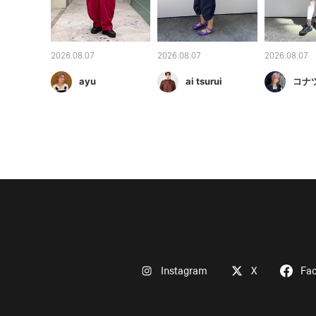
2026.08.07
2026.08.07
2026.08.07
ayu
ai tsurui
コナ
Instagram
X
Fa