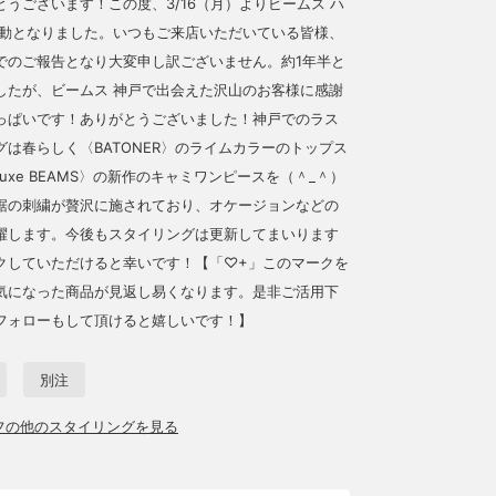
うございます！この度、3/16（月）よりビームス ハ
異動となりました。いつもご来店いただいている皆様、
でのご報告となり大変申し訳ございません。約1年半と
したが、ビームス 神戸で出会えた沢山のお客様に感謝
っぱいです！ありがとうございました！神戸でのラス
グは春らしく〈BATONER〉のライムカラーのトップス
-Luxe BEAMS〉の新作のキャミワンピースを（＾_＾）
裾の刺繍が贅沢に施されており、オケージョンなどの
躍します。今後もスタイリングは更新してまいります
クしていただけると幸いです！【「♡+」このマークを
気になった商品が見返し易くなります。是非ご活用下
フォローもして頂けると嬉しいです！】
別注
ッフの他のスタイリングを見る