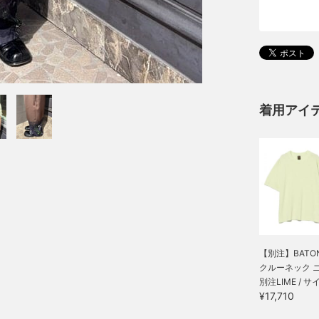
着用アイ
【別注】BATON
クルーネック 
別注LIME / サ
¥17,710