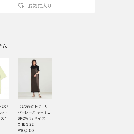
お気に入り
テム
ER /
【8/6再値下げ】リ
ニット
バーレース キャミ...
イズ 1
BROWN / サイズ
ONE SIZE
¥10,560