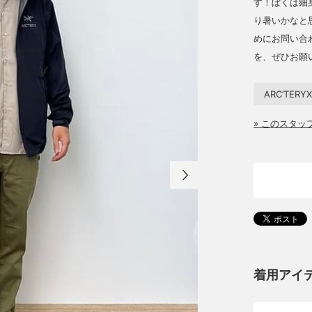
す！ぼくは細
り暑いかなと
めにお問い合
を、ぜひお願
ARC’TERYX
» このスタ
着用アイ