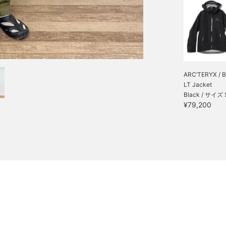
ARC’TERYX / B
LT Jacket
Black / サイズ 
¥79,200