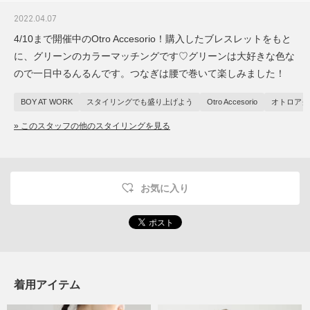
2022.04.07
4/10まで開催中のOtro Accesorio！購入したブレスレットをもと
に、グリーンのカラーマッチングです♡グリーンは大好きな色な
ので一日中るんるんです。つなぎは腰で巻いて楽しみました！
BOY AT WORK
スタイリングでも盛り上げよう
Otro Accesorio
オトロアク
» このスタッフの他のスタイリングを見る
お気に入り
着用アイテム