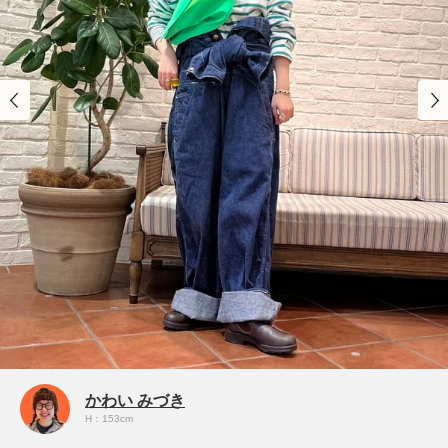
かわい みづき
H：153cm