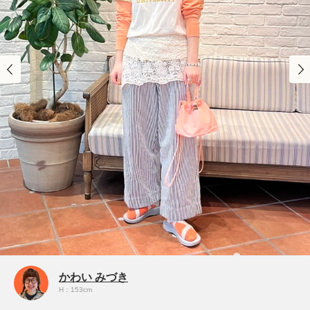
かわい みづき
H：153cm