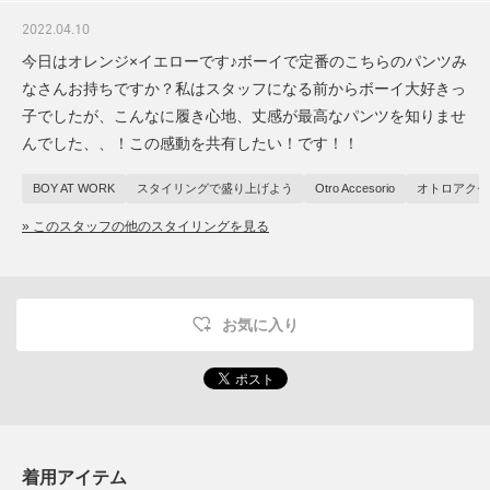
2022.04.10
今日はオレンジ×イエローです♪ボーイで定番のこちらのパンツみ
なさんお持ちですか？私はスタッフになる前からボーイ大好きっ
子でしたが、こんなに履き心地、丈感が最高なパンツを知りませ
んでした、、！この感動を共有したい！です！！
BOY AT WORK
スタイリングで盛り上げよう
Otro Accesorio
オトロアクセ
» このスタッフの他のスタイリングを見る
お気に入り
着用アイテム