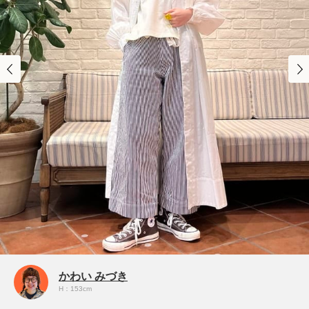
かわい みづき
H：153cm