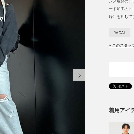
ンズ展開のトレ
ード加工のト
録〉を押して
RACAL
» このスタ
着用アイ