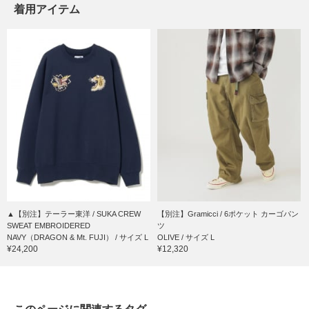
着用アイテム
▲【別注】テーラー東洋 / SUKA CREW
【別注】Gramicci / 6ポケット カーゴパン
SWEAT EMBROIDERED
ツ
NAVY（DRAGON & Mt. FUJI） / サイズ L
OLIVE / サイズ L
¥24,200
¥12,320