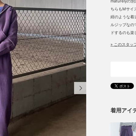
maturely
ちらもMサイズ
紺のような着
ルジップなの
ドするのも楽
» このスタ
着用アイ