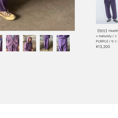
【別注】Healthk
× maturely / ト
PURPLE / サ
¥13,200