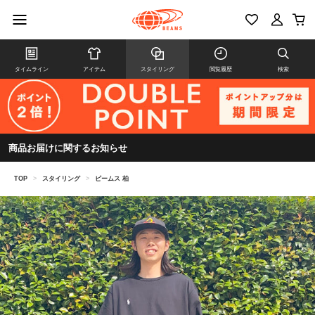
タイムライン
アイテム
スタイリング
閲覧履歴
検索
商品お届けに関するお知らせ
TOP
>
スタイリング
>
ビームス 柏