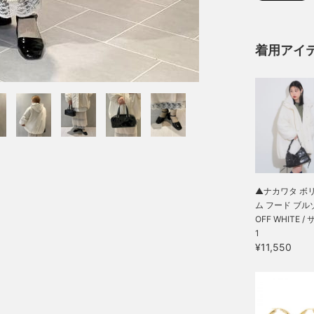
着用アイ
▲ナカワタ ボ
ム フード ブル
OFF WHITE /
1
¥11,550