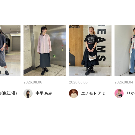
2026.08.06
2026.08.05
2026.08.04
U(東江 漠)
中平 あみ
エノモト アミ
りか