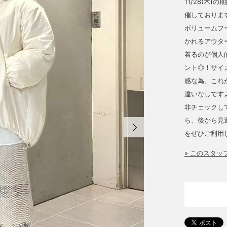
11/28(木
催しております
ボリュームフ
かれるアウタ
着るのが個人
ント◎！サイ
感な為、これ
違いなしです
非チェックし
ら、後から見
をぜひご利用
» このスタ