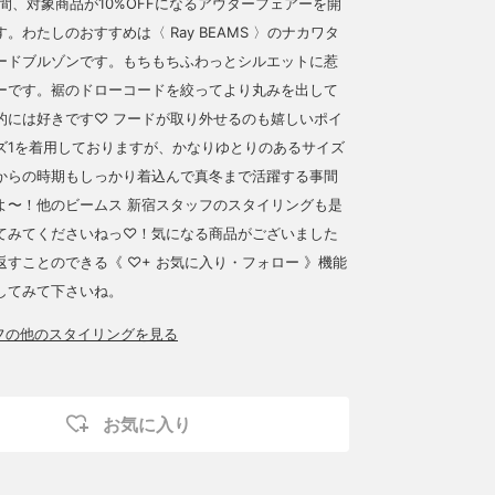
)の期間、対象商品が10%OFFになるアウターフェアーを開
。わたしのおすすめは〈 Ray BEAMS 〉のナカワタ
ードブルゾンです。もちもちふわっとシルエットに惹
ーです。裾のドローコードを絞ってより丸みを出して
的には好きです♡ フードが取り外せるのも嬉しいポイ
ズ1を着用しておりますが、かなりゆとりのあるサイズ
からの時期もしっかり着込んで真冬まで活躍する事間
よ〜！他のビームス 新宿スタッフのスタイリングも是
てみてくださいねっ♡！気になる商品がございました
返すことのできる《 ♡+ お気に入り・フォロー 》機能
してみて下さいね。
ッフの他のスタイリングを見る
お気に入り